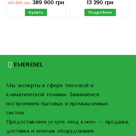
389 900
грн
13 290
грн
401 890
грн
Купить
Подробнее
EMERESEL
Мы эксперты в сфере тепловой и
климатической техники. Занимаемся
построением бытовых и промышленных
систем.
Предоставляем услуги «под ключ» — продажа,
доставка и монтаж оборудования.