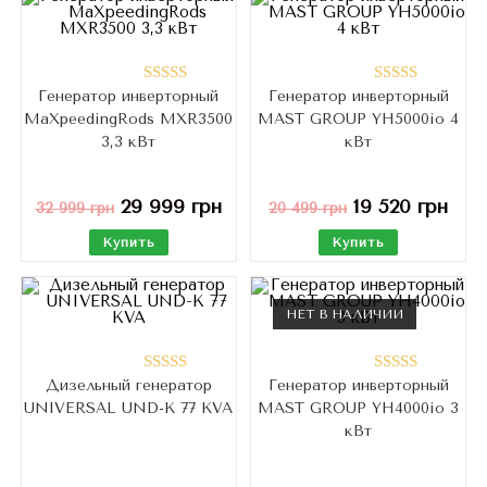
Генератор инверторный
Генератор инверторный
Оценка
Оценка
MaXpeedingRods MXR3500
MAST GROUP YH5000io 4
4.76
из 5
5.00
из 5
3,3 кВт
кВт
29 999
грн
19 520
грн
32 999
грн
20 499
грн
Купить
Купить
НЕТ В НАЛИЧИИ
Дизельный генератор
Генератор инверторный
Оценка
Оценка
UNIVERSAL UND-K 77 KVA
MAST GROUP YH4000io 3
5.00
из 5
4.50
из 5
кВт