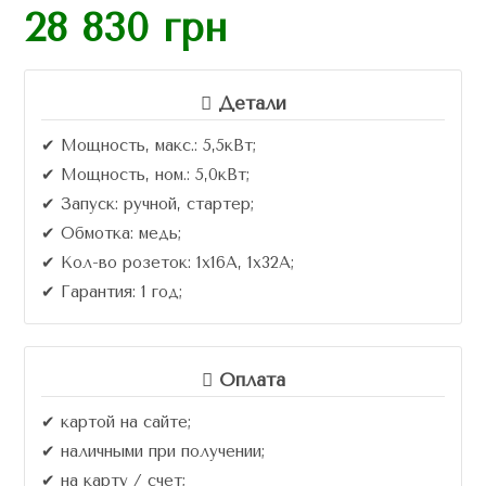
28 830
грн
5.00
из 5 на
основе
опроса
пользовател
ей
Детали
✔ Мощность, макс.: 5,5кВт;
✔ Мощность, ном.: 5,0кВт;
✔ Запуск: ручной, стартер;
✔ Обмотка: медь;
✔ Кол-во розеток: 1х16A, 1х32А;
✔ Гарантия: 1 год;
Оплата
✔ картой на сайте;
✔ наличными при получении;
✔ на карту / счет;