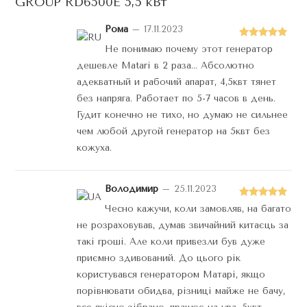
GROUP RD6500E 5,5 кВт
Рома
–
17.11.2023
Оценка
5
Не понимаю почему этот генератор
из 5
дешевле Matari в 2 раза… Абсолютно
адекватный и рабочий апарат, 4,5квт тянет
без напряга. Работает по 5-7 часов в день.
Гудит конечно не тихо, но думаю не сильнее
чем любой другой генератор на 5квт без
кожуха.
Володимир
–
25.11.2023
Оценка
5
Чесно кажучи, коли замовляв, на багато
из 5
не розраховував, думав звичайний китаєць за
такі гроші. Але коли привезли був дуже
приємно здивований. До цього рік
користувався генератором Матарі, якщо
порівнювати обидва, різниці майже не бачу,