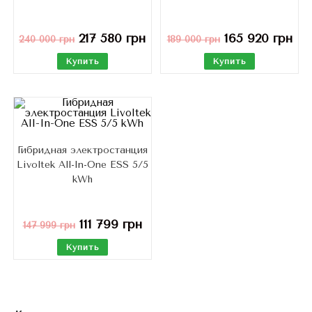
217 580
грн
165 920
грн
240 000
грн
189 000
грн
Купить
Купить
Гибридная электростанция
Livoltek All-In-One ESS 5/5
kWh
111 799
грн
147 999
грн
Купить