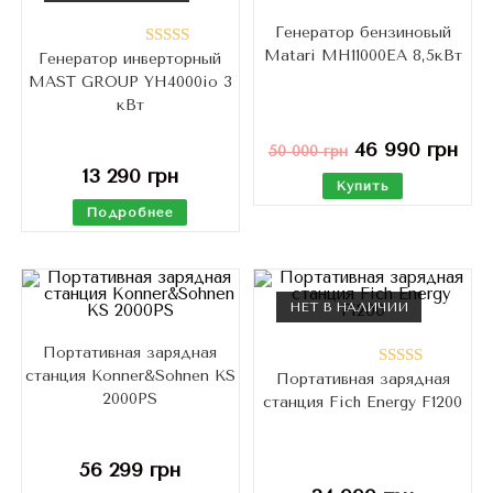
Генератор бензиновый
Matari MH11000EA 8,5кВт
Генератор инверторный
Оценка
MAST GROUP YH4000io 3
4.50
из 5
кВт
46 990
грн
50 000
грн
13 290
грн
Купить
Подробнее
НЕТ В НАЛИЧИИ
Портативная зарядная
станция Konner&Sohnen KS
Портативная зарядная
Оценка
2000PS
станция Fich Energy F1200
5.00
из 5
56 299
грн