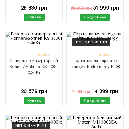
28 830
грн
51 999
грн
56 999
грн
Купить
Подробнее
НЕТ В НАЛИЧИИ
Генератор инверторный
Портативная зарядная
Оценка
Оценка
Konner&Sohnen KS 3300i
станция Fich Energy F500
4.60
из 5
5.00
из 5
3,3кВт
20 579
грн
14 299
грн
17 499
грн
Купить
Подробнее
НЕТ В НАЛИЧИИ