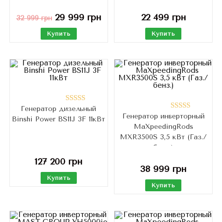
29 999
грн
22 499
грн
32 999
грн
Купить
Купить
Генератор дизельный
Оценка
Генератор инверторный
Оценка
Binshi Power BS11J 3F 11кВт
5.00
из 5
MaXpeedingRods
4.80
из 5
MXR3500S 3,5 кВт (Газ./
бенз.)
127 200
грн
38 999
грн
Купить
Купить