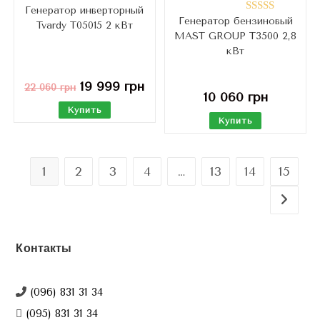
Генератор инверторный
Оценка
Генератор бензиновый
Оценка
Tvardy T05015 2 кВт
5.00
из 5
MAST GROUP Т3500 2,8
4.33
из 5
кВт
19 999
грн
22 060
грн
10 060
грн
Купить
Купить
1
2
3
4
…
13
14
15
Контакты
(096) 831 31 34
(095) 831 31 34