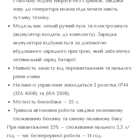
стабільну подачу напруги без стрибків, завдяки
чому до генератора можна підключати навіть
чутливу техніку.
Модель має легкий ручний пуск та електрозапуск
(акумулятор входить до комплекту). Зарядка
акумулятора відбувається за допомогою
вбудованого зарядного пристрою, який забезпечує
оптимальний заряд батареї.
Наявність захисту від перевантаження та низького
рівня оливи.
На панелі управління знаходиться 2 розетки IP44
(32А 400В) та (16А 230В).
Місткість бензобака – 25 л.
Тривала автономна робота завдяки економному
споживанню бензину та ємному паливному баку:
При навантаженні 25% – споживання пального 2,2 л/
год – час безперервної роботи – 14 год.