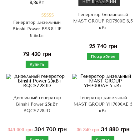
НЕТ В НАЛИЧИИ
Генератор бензиновый
MAST GROUP RD7500E 6,5
Генератор дизельный
Оценка
кВт
Binshi Power BS8.8J 1F
5.00
из 5
8,8кВт
25 740
грн
79 420
грн
Подробнее
Купить
Дизельный генератор
Генератор дизельный
Binshi Power 25кВт
MAST GROUP YH7000AE 5
BQCSZ28JD
кВт
304 700
грн
34 880
грн
349 000
грн
36 340
грн
Купить
Купить