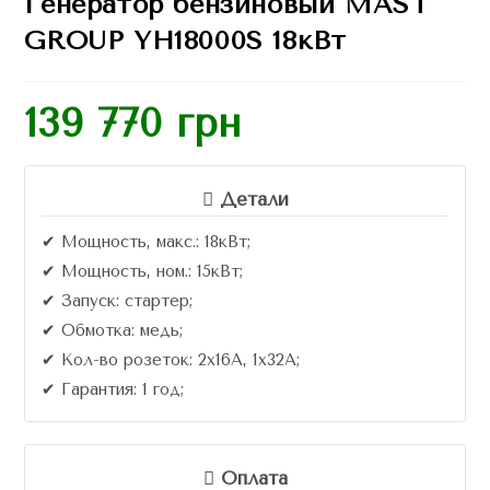
Генератор бензиновый MAST
GROUP YH18000S 18кВт
139 770
грн
Детали
✔ Мощность, макс.: 18кВт;
✔ Мощность, ном.: 15кВт;
✔ Запуск: стартер;
✔ Обмотка: медь;
✔ Кол-во розеток: 2х16A, 1х32А;
✔ Гарантия: 1 год;
Оплата