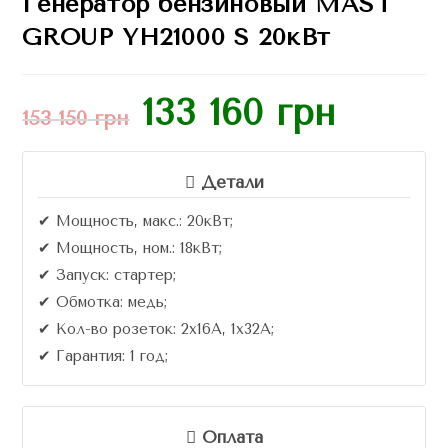
Генератор бензиновый MAST
GROUP YH21000 S 20кВт
133 160
грн
153 150
грн
Детали
✔ Мощность, макс.: 20кВт;
✔ Мощность, ном.: 18кВт;
✔ Запуск: стартер;
✔ Обмотка: медь;
✔ Кол-во розеток: 2х16A, 1х32А;
✔ Гарантия: 1 год;
Оплата