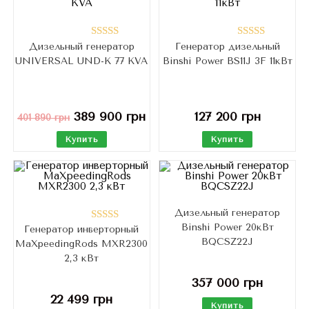
Дизельный генератор
Генератор дизельный
Оценка
Оценка
UNIVERSAL UND-K 77 KVA
Binshi Power BS11J 3F 11кВт
5.00
из 5
5.00
из 5
389 900
грн
127 200
грн
401 890
грн
Купить
Купить
Дизельный генератор
Binshi Power 20кВт
Генератор инверторный
Оценка
BQCSZ22J
MaXpeedingRods MXR2300
5.00
из 5
2,3 кВт
357 000
грн
22 499
грн
Купить