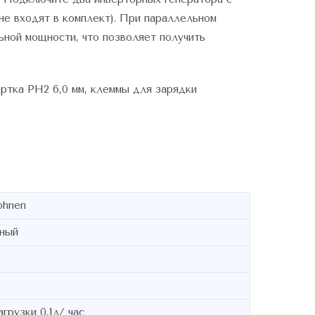
е входят в комплект). При параллельном
ьной мощности, что позволяет получить
ертка РН2 6,0 мм, клеммы для зарядки
ohnen
ный
агрузки 0,1л/ час