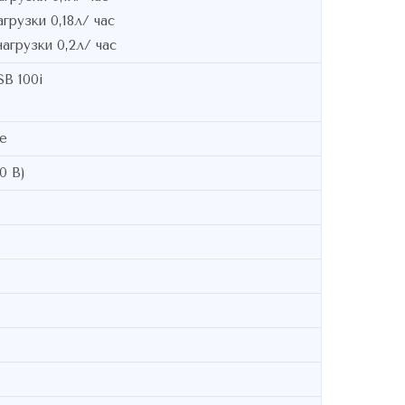
агрузки 0,18л/ час
нагрузки 0,2л/ час
B 100i
е
0 В)