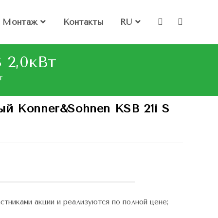
Монтаж
Контакты
RU
 2,0кВт
т
ый Konner&Sohnen KSB 21i S
стниками акции и реализуются по полной цене;