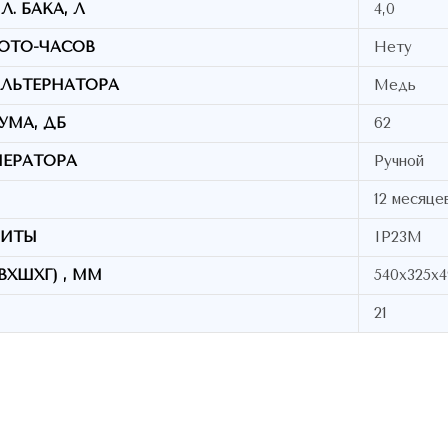
. БАКА, Л
4,0
ОТО-ЧАСОВ
Нету
ЛЬТЕРНАТОРА
Медь
УМА, ДБ
62
НЕРАТОРА
Ручной
12 месяце
ЩИТЫ
IP23M
ВХШХГ) , ММ
540х325х
21