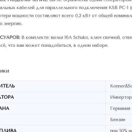
льных кабелей для параллельного подключения KSВ PC-1 (н
тери мощности составляют всего 0,2 кВт от общей номинал
ю энергию.
СУАРОВ:
В комплекте: вилки 16А Schuko, ключ свечной, отв
Всё, что вам может понадобиться, в одном наборе.
ики
ИТЕЛЬ
Konner&S
АТОРА
Инвертор
РАНА
Германия
Бензин
ОПЛИВА
при 50% н