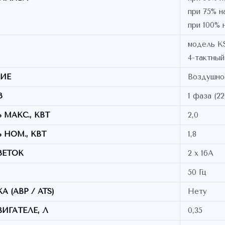
при 75% н
при 100% 
модель KS
4-тактный
ИЕ
Воздушно
З
1 фаза (22
МАКС., КВТ
2,0
НОМ., КВТ
1,8
ЗЕТОК
2 х 16A
50 Гц
 (АВР / ATS)
Нету
ИГАТЕЛЕ, Л
0,35