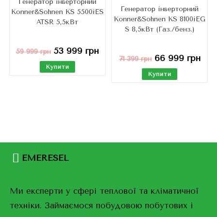
Генератор інверторний
Генератор інверторний
Konner&Sohnen KS 5500iES
Konner&Sohnen KS 8100iEG
ATSR 5,5кВт
S 8,5кВт (Газ./бенз.)
53 999
грн
59 999
грн
66 999
грн
71 399
грн
Купити
Купити
EMERESEL
Ми експерти у сфері теплової та кліматичної
техніки. Займаємося побудовою побутових і