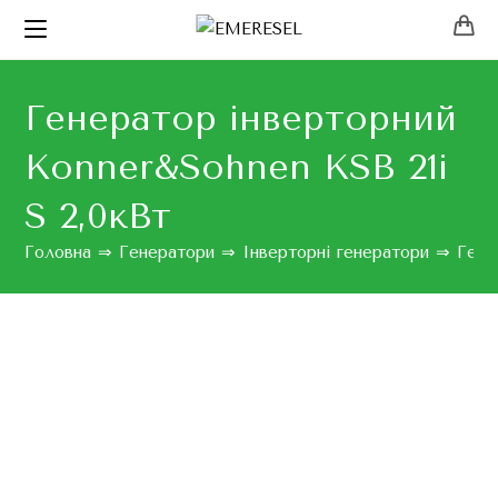
Генератор інверторний
Konner&Sohnen KSB 21i
S 2,0кВт
Головна
⇒
Генератори
⇒
Інверторні генератори
⇒
Гене