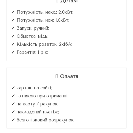
Деталі
✔ Потужність, макс.: 2,0кВт;
✔ Потужність, ном: 1,8кВт;
✔ Запуск: ручний;
✔ Обмотка: мідь;
✔ Кількість розеток: 2х16A;
✔ Гарантія: 1 рік;
Оплата
✔ картою на сайті;
✔ готівкою при отриманні;
✔ на карту / рахунок;
✔ накладений платіж;
✔ безготівковий розрахунок;