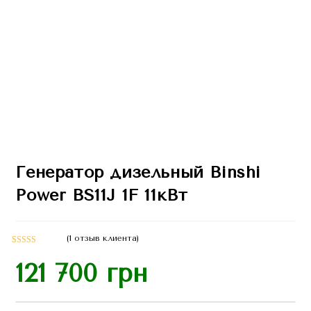
Генератор дизельный Binshi
Power BS11J 1F 11кВт
(
1
отзыв клиента)
Рейтинг
1
121 700
грн
5.00
из 5 на
основе
опроса
пользовател