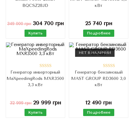
BQCSZ28JD
кВт
304 700
грн
25 740
грн
349 000
грн
Купить
Подробнее
НЕТ В НАЛИЧИИ
Генератор инверторный
Генератор бензиновый
Оценка
Оценка
MaXpeedingRods MXR3500
MAST GROUP RD3600 3,0
4.76
из 5
5.00
из 5
3,3 кВт
кВт
29 999
грн
12 490
грн
32 999
грн
Купить
Подробнее