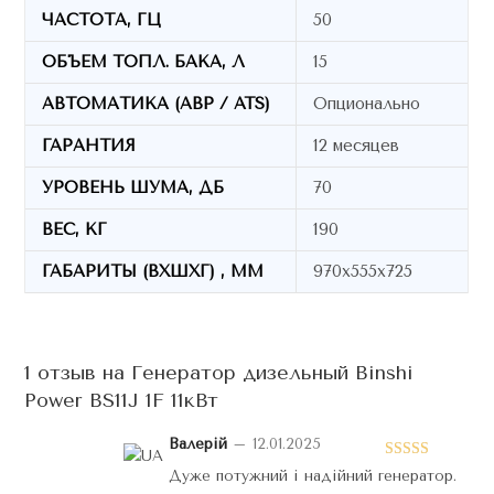
ЧАСТОТА, ГЦ
50
ОБЪЕМ ТОПЛ. БАКА, Л
15
АВТОМАТИКА (АВР / ATS)
Опционально
ГАРАНТИЯ
12 месяцев
УРОВЕНЬ ШУМА, ДБ
70
ВЕС, КГ
190
ГАБАРИТЫ (ВХШХГ) , ММ
970х555х725
1 отзыв на
Генератор дизельный Binshi
Power BS11J 1F 11кВт
Валерій
–
12.01.2025
Оценка
5
Дуже потужний і надійний генератор.
из 5