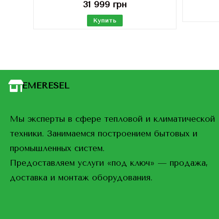
31 999
грн
Купить
EMERESEL
Мы эксперты в сфере тепловой и климатической
техники. Занимаемся построением бытовых и
промышленных систем.
Предоставляем услуги «под ключ» — продажа,
доставка и монтаж оборудования.