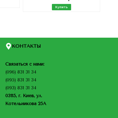
Купить
КОНТАКТЫ
Связаться с нами:
(096) 831 31 34
(095) 831 31 34
(093) 831 31 34
03115, г. Киев, ул.
Котельникова 25А