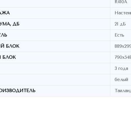
R410А
АЖА
Настен
УМА, ДБ
21 дБ
УЛЬ
Есть
Й БЛОК
889x299
 БЛОК
790x54
3 года
белый
ОИЗВОДИТЕЛЬ
Таилан