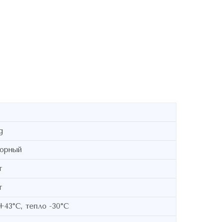
g
орный
т
т
+43°C, тепло -30°C