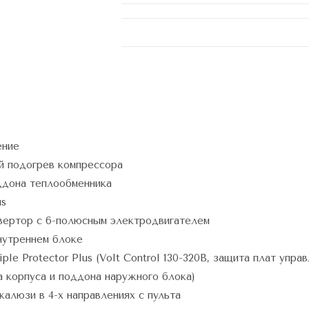
ениe
й подогрев компрессора
ддона теплообменника
us
вертор с 6-полюсным электродвигателем
нутреннем блоке
iple Protector Plus (Volt Control 130-320В, защита плат уп
 корпуса и поддона наружного блока)
жалюзи в 4-х направлениях с пульта