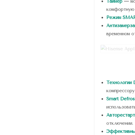
Таймер
—
мо
комфортную 
Режим SMA
Антизамерза
временном о
Технологии D
компрессору
Smart Defros
использоват
Авторестарт
отключении.
Эффективны