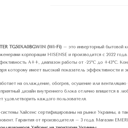
NTER TG50XA0BGWIN (Wi-Fi)
– это инверторный бытовой к
женерами корпорации HISENSE и производится с 2022 года.
ффективность А++, диапазон работы от -25°С до +43°С. Ко
даря которому имеет высокий показатель эффективности и э
ботает на охлаждение, обогрев, осушение или вентиляцию
приятный дизайн внутреннего блока отлично впишется в лю
т удовлетворить каждого пользователя.
системы Хайсенс сертифицированы на рынке Украины, а та
ровент. Гарантия от производителя – 3 года. Магазин EME
ондиционеров Хайсенс на територии Украины.