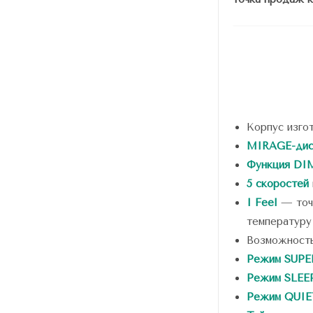
Корпус изгот
MIRAGE-дис
Функция D
5 скоростей
I Feel
— точн
температуру
Возможность
Режим SUPER
Режим SLEE
Режим QUIE