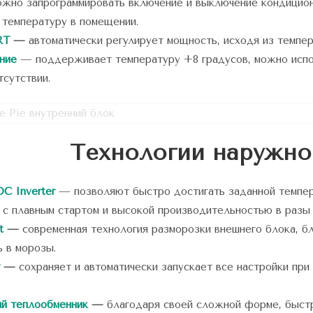
жно запрограммировать включение и выключение кондиционе
температуру в помещении.
RT
—
автоматически регулирует мощность, исходя из темпе
ние
— поддерживает температуру +8 градусов, можно испо
тсутствии.
Технологии наружно
C Inverter
— позволяют быстро достигать заданной темпер
 с плавным стартом и высокой производительностью в разы
t
—
современная технология разморозки внешнего блока, б
ь в морозы.
—
сохраняет и автоматически запускает все настройки при
й теплообменник
—
благодаря своей сложной форме, быстр