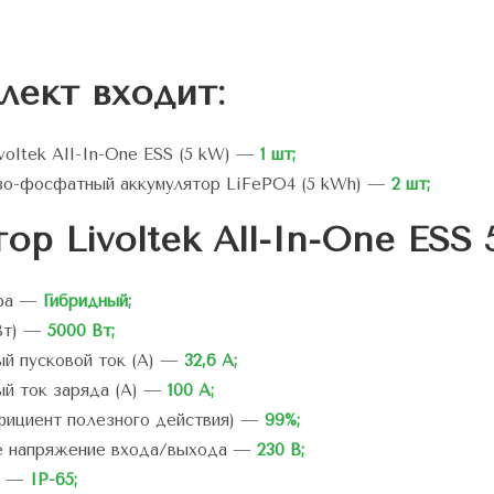
лект входит:
voltek All-In-One ESS (5 kW) —
1 шт;
зо-фосфатный аккумулятор LiFePO4 (5 kWh) —
2 шт;
ор Livoltek All-In-One ESS
ора —
Гибридный;
Вт) —
5000 Вт;
й пусковой ток (A) —
32,6 А;
й ток заряда (A) —
100 А;
ициент полезного действия) —
99%;
е напряжение входа/выхода —
230 В;
а —
IP-65;