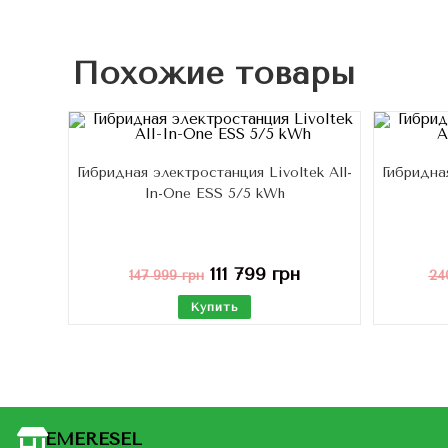
Похожие товары
Гибридная электростанция Livoltek All-
Гибридная
In-One ESS 5/5 kWh
111 799
грн
147 999
грн
24
Купить
EMERESEL