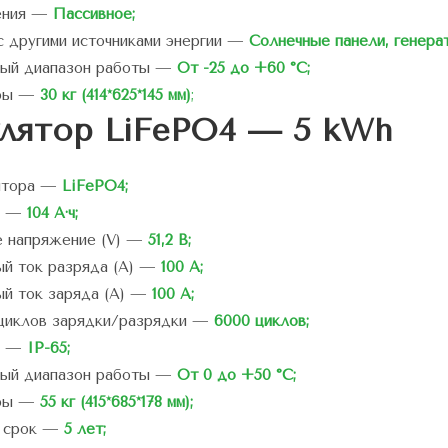
ения —
Пассивное;
с другими источниками энергии —
Солнечные панели, генера
ный диапазон работы —
От -25 до +60 °C;
еры —
30 кг (414*625*145 мм)
;
лятор LiFePO4 — 5 kWh
лятора —
LiFePO4;
ч) —
104 А·ч;
е напряжение (V) —
51,2 В;
й ток разряда (A) —
100 А;
й ток заряда (A) —
100 А;
циклов зарядки/разрядки —
6000 циклов;
а —
IP-65;
ный диапазон работы —
От 0 до +50 °C;
еры —
55 кг (415*685*178 мм);
й срок —
5 лет;