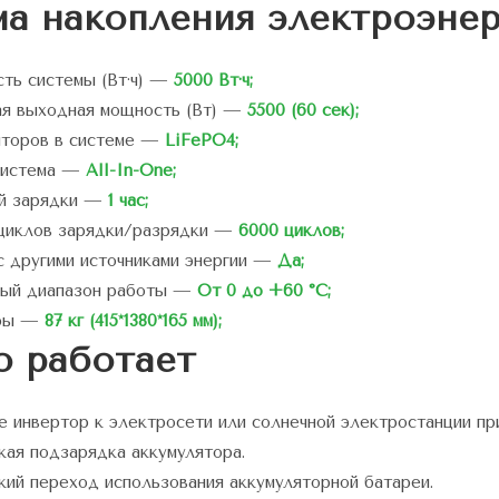
а накопления электроэнер
ть системы (Вт·ч) —
5000 Вт·ч;
я выходная мощность (Вт) —
5500 (60 сек);
яторов в системе —
LiFePO4;
система —
All-In-One;
ой зарядки —
1 час;
циклов зарядки/разрядки —
6000 циклов;
с другими источниками энергии —
Да;
ный диапазон работы —
От 0 до +60 °C;
еры —
87 кг (415*1380*165 мм);
о работает
 инвертор к электросети или солнечной электростанции при
кая подзарядка аккумулятора.
кий переход использования аккумуляторной батареи.