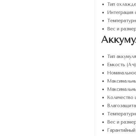
Тип охлажд
Интеграция 
Температур
Вес и разм
Аккуму
Тип аккуму
Емкость (A·
Номинально
Максимальны
Максимальны
Количество 
Влагозащит
Температур
Вес и разм
Гарантийны