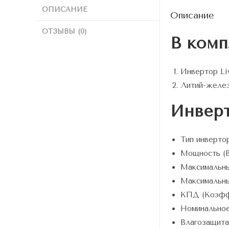
ОПИСАНИЕ
Описание
ОТЗЫВЫ (0)
В комп
Инвертор Li
Литий-желе
Инверт
Тип инверт
Мощность (
Максимальны
Максимальны
КПД (Коэфф
Номинально
Влагозащит