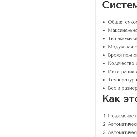
Систем
Общая емкос
Максимальна
Тип аккумул
Модульная 
Время полн
Количество 
Интеграция 
Температур
Вес и разм
Как эт
Подключаете
Автоматичес
Автоматичес