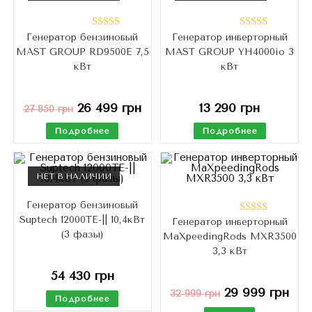
Генератор бензиновый
Генератор инверторный
Оценка
Оценка
MAST GROUP RD9500E 7,5
MAST GROUP YH4000io 3
5.00
из 5
4.50
из 5
кВт
кВт
26 499
грн
13 290
грн
27 850
грн
Подробнее
Подробнее
НЕТ В НАЛИЧИИ
Генератор бензиновый
Suptech 12000TE-|| 10,4кВт
Генератор инверторный
Оценка
(3 фазы)
MaXpeedingRods MXR3500
4.76
из 5
3,3 кВт
54 430
грн
29 999
грн
32 999
грн
Подробнее