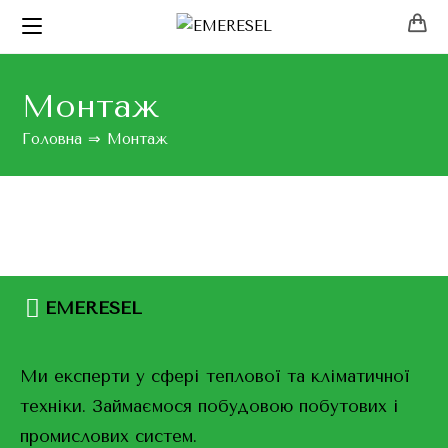
Монтаж
Головна
⇒
Монтаж
EMERESEL
Ми експерти у сфері теплової та кліматичної
техніки. Займаємося побудовою побутових і
промислових систем.