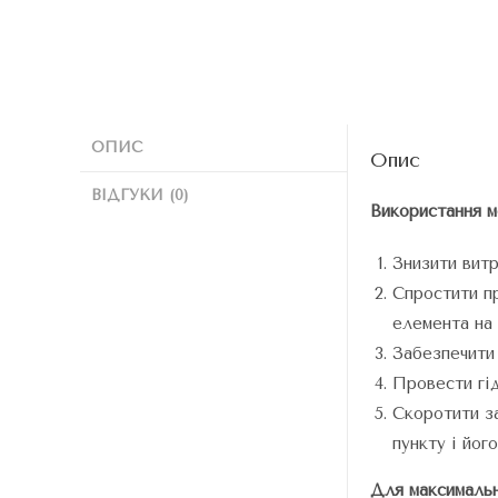
ОПИС
Опис
ВІДГУКИ (0)
Використання м
Знизити вит
Спростити п
елемента на 
Забезпечити 
Провести гід
Скоротити за
пункту і йог
Для максимально