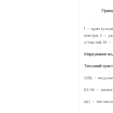
Принц
1 – кран кульо
повітря; 5 – д
сітчастий; 10 –
Маркування мод
Тепловий пунк
О(В) – модульн
65/40 – умовні
в(г) – тип насо