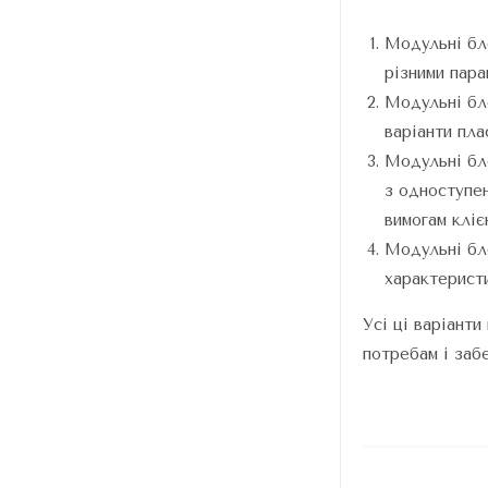
Модульні бл
різними пара
Модульні бл
варіанти пла
Модульні бл
з одноступе
вимогам кліє
Модульні бло
характеристи
Усі ці варіант
потребам і заб