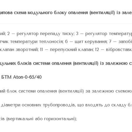
ипова схема модульного блоку опалення (вентиляції) із за
вий; 2 – регулятор перепаду тиску; 3 – регулятор температу
атчик температури теплоносія; 6 – щит керування; 7 – запоб
 клапан зворотний; 11 – перепускний клапан; 12 – вібровставк
ульних блоків системи опалення (вентиляції) із залежною 
т БТМ Aton-0-65/40
ий блок системи опалення (вентиляції) за залежною схемою
 діаметри основних трубопроводів, що входять до складу б
сів (вертикальні або горизонтальні);