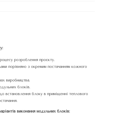
у:
процесу розроблення проєкту.
лами порівняно з окремим постачанням кожного
пах виробництва.
одульних блоків.
 до встановлення блоку в приміщенні теплового
стачання.
варіантів виконання модульних блоків: