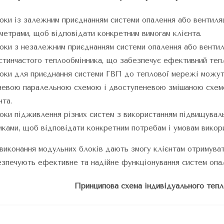
оки із залежним приєднанням системи опалення або вентиляц
метрами, щоб відповідати конкретним вимогам клієнта.
оки з незалежним приєднанням системи опалення або вентиля
стинчастого теплообмінника, що забезпечує ефективний тепл
оки для приєднання системи ГВП до теплової мережі можуть 
невою паралельною схемою і двоступеневою змішаною схемо
нта.
ки підживлення різних систем з використанням підвищуваль
ками, щоб відповідати конкретним потребам і умовам викор
и виконання модульних блоків дають змогу клієнтам отримуват
езпечують ефективне та надійне функціонування систем опал
Принципова схема індивідуального тепл