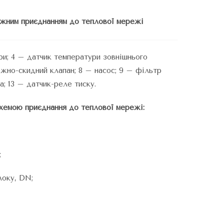
лежним приєднанням до теплової мережі
ри; 4 – датчик температури зовнішнього
іжно-скидний клапан; 8 – насос; 9 – фільтр
а; 13 – датчик-реле тиску.
схемою приєднання до теплової мережі:
;
локу, DN;