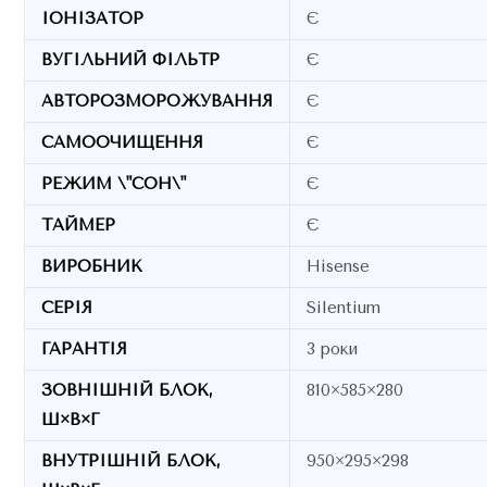
ІОНІЗАТОР
Є
ВУГІЛЬНИЙ ФІЛЬТР
Є
АВТОРОЗМОРОЖУВАННЯ
Є
САМООЧИЩЕННЯ
Є
РЕЖИМ \"СОН\"
Є
ТАЙМЕР
Є
ВИРОБНИК
Hisense
СЕРІЯ
Silentium
ГАРАНТІЯ
3 роки
ЗОВНІШНІЙ БЛОК,
810×585×280
Ш×В×Г
ВНУТРІШНІЙ БЛОК,
950×295×298