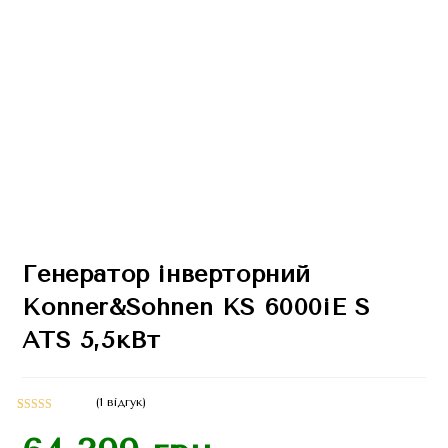
Генератор інверторний
Konner&Sohnen KS 6000iE S
ATS 5,5кВт
(
1
відгук)
Рейтинг
1
5.00
з 5 на