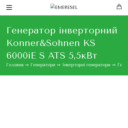
Генератор інверторний
Konner&Sohnen KS
6000iE S ATS 5,5кВт
Головна
⇒
Генератори
⇒
Інверторні генератори
⇒
Гене