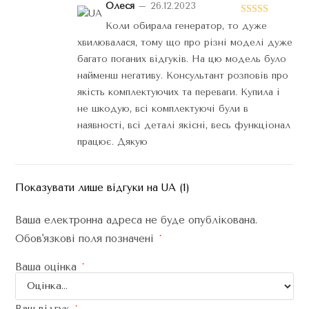
Олеся
–
26.12.2023
Оцінено в
Коли обирала генератор, то дуже
5
з 5
хвилювалася, тому що про різні моделі дуже
багато поганих відгуків. На цю модель було
найменш негативу. Консультант розповів про
якість комплектуючих та переваги. Купила і
не шкодую, всі комплектуючі були в
наявності, всі деталі якісні, весь функціонал
працює. Дякую
Показувати лише відгуки на UA (1)
Ваша електронна адреса не буде опублікована.
Обов'язкові поля позначені
*
Ваша оцінка
*
Ваш відгук
*