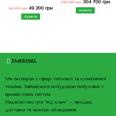
304 700
грн
349 000
грн
49 200
грн
54 000
грн
Купити
Купити
EMERESEL
Ми експерти у сфері теплової та кліматичної
техніки. Займаємося побудовою побутових і
промислових систем.
Надаємо послуги “під ключ” – продаж,
доставка та монтаж обладнання.