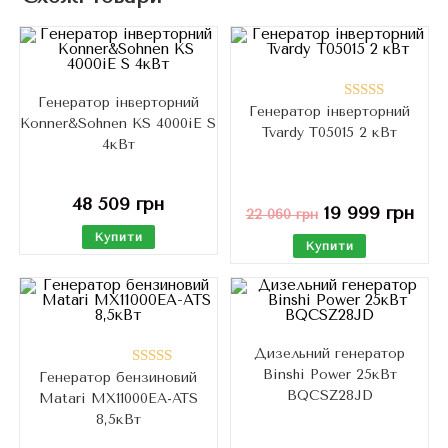
Генератор інверторний
Генератор інверторний
Оцінено в
Konner&Sohnen KS 4000iE S
Tvardy T05015 2 кВт
5.00
з 5
4кВт
48 509
грн
19 999
грн
22 060
грн
Купити
Купити
Дизельний генератор
Binshi Power 25кВт
Генератор бензиновий
Оцінено в
BQCSZ28JD
Matari MX11000EA-ATS
5.00
з 5
8,5кВт