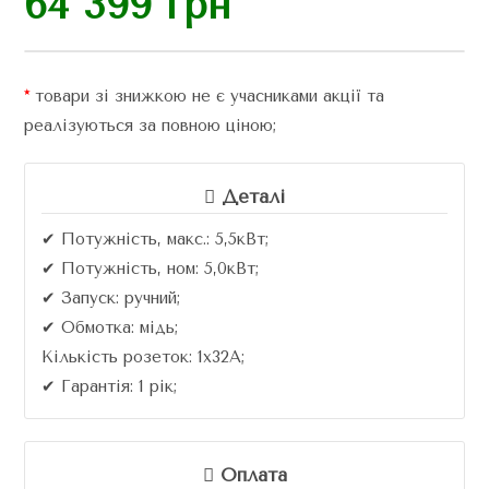
64 399
грн
основі
опитування
покупця
*
товари зі знижкою не є учасниками акції та
реалізуються за повною ціною;
Деталі
✔ Потужність, макс.: 5,5кВт;
✔ Потужність, ном: 5,0кВт;
✔ Запуск: ручний;
✔ Обмотка: мідь;
Кількість розеток: 1х32A;
✔ Гарантія: 1 рік;
Оплата