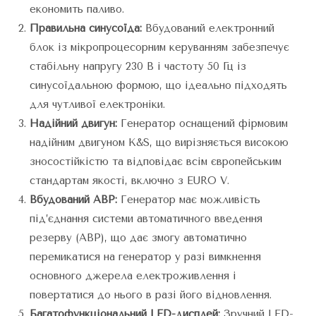
економить паливо.
Правильна синусоїда:
Вбудований електронний
блок із мікропроцесорним керуванням забезпечує
стабільну напругу 230 В і частоту 50 Гц із
синусоїдальною формою, що ідеально підходять
для чутливої електроніки.
Надійний двигун:
Генератор оснащений фірмовим
надійним двигуном K&S, що вирізняється високою
зносостійкістю та відповідає всім європейським
стандартам якості, включно з EURO V.
Вбудований АВР:
Генератор має можливість
під’єднання системи автоматичного введення
резерву (АВР), що дає змогу автоматично
перемикатися на генератор у разі вимкнення
основного джерела електроживлення і
повертатися до нього в разі його відновлення.
Багатофункціональний LED-дисплей:
Зручний LED-