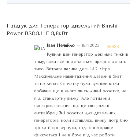
1 відгук для
Генератор дизельний Binshi
Power BS8.8J 1F 8,8кВт
Іван Нечайло
–
16.11.2023
Оцінено в
Купили цей генератор декілька тижнів
5
з 5
тому, поки все подобається, працює досить
тихо. Витрата палива десь 1-1.2 літра.
Максимальне навантаження давали в 5квт,
тягне легко. Спочатку були сумніми коли
побачив, що в нього якісь дивні розетки, не
під стандартну вилку. Але потім мій
електрик пояснив, що це спеціальні
антивібраційні розетки для дизельних
генераторів, коли вставляєш вилку, потрібно
трохи її провернути, тоді вона краще
фіксується і не вібрує під час роботи