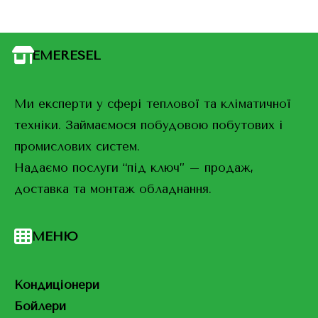
EMERESEL
Ми експерти у сфері теплової та кліматичної
техніки. Займаємося побудовою побутових і
промислових систем.
Надаємо послуги “під ключ” – продаж,
доставка та монтаж обладнання.
МЕНЮ
Кондиціонери
Бойлери