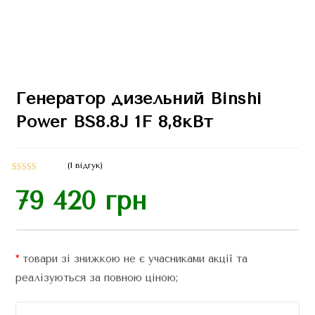
Генератор дизельний Binshi
Power BS8.8J 1F 8,8кВт
(
1
відгук)
Рейтинг
1
79 420
грн
5.00
з 5 на
основі
опитування
покупця
*
товари зі знижкою не є учасниками акції та
реалізуються за повною ціною;