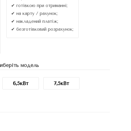
✔ готівкою при отриманні;
✔ на карту / рахунок;
✔ накладений платіж;
✔ безготівковий розрахунок;
иберіть модель
6,5кВт
7,5кВт