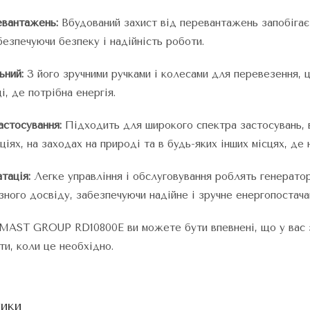
евантажень:
Вбудований захист від перевантажень запобігає
безпечуючи безпеку і надійність роботи.
ьний:
З його зручними ручками і колесами для перевезення, 
і, де потрібна енергія.
астосування:
Підходить для широкого спектра застосувань, в
ціях, на заходах на природі та в будь-яких інших місцях, д
тація:
Легке управління і обслуговування роблять генера
зного досвіду, забезпечуючи надійне і зручне енергопостачан
MAST GROUP RD10800E ви можете бути впевнені, що у вас з
ти, коли це необхідно.
ики