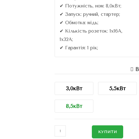
✔ Потужність, ном: 8,0кВт;
✔ Запуск: ручний, стартер;
✔ Обмотка: мідь;
✔ Кількість розеток: 1х16A,
1х32А;
✔ Гарантія: 1 рік;
В
3,0кВт
5,5кВт
8,5кВт
КУПИТИ