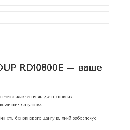
OUP RD10800E – ваше
печити живлення як для основних
мальніших ситуаціях.
чність бензинового двигуна, який забезпечує