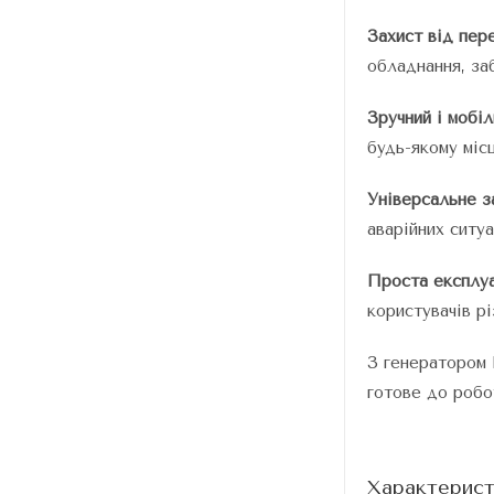
Захист від пер
обладнання, за
Зручний і мобіл
будь-якому місц
Універсальне з
аварійних ситуа
Проста експлуа
користувачів рі
З генератором 
готове до робо
Характерист