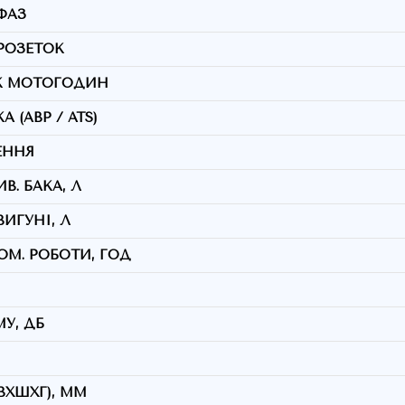
ФАЗ
 РОЗЕТОК
К МОТОГОДИН
 (АВР / ATS)
ЕННЯ
В. БАКА, Л
ИГУНІ, Л
ОМ. РОБОТИ, ГОД
У, ДБ
ВХШХГ), ММ