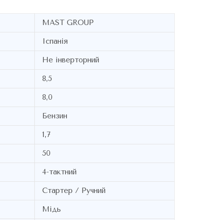
MAST GROUP
Іспанія
Не інверторний
8,5
8,0
Бензин
1,7
50
4-тактний
Стартер / Ручний
Мідь