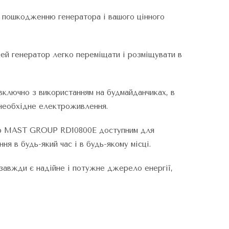
 пошкодженню генератора і вашого цінного
цей генератор легко переміщати і розміщувати в
ключно з використанням на будмайданчиках, в
е необхідне електроживлення.
тор MAST GROUP RD10800E доступним для
ня в будь-який час і в будь-якому місці.
авжди є надійне і потужне джерело енергії,