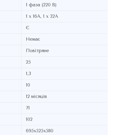
1 фаза (220 В)
1 х 16А, 1 х 32А
Є
Немає
Повітряне
25
1,3
10
12 місяців
71
102
695х525х580