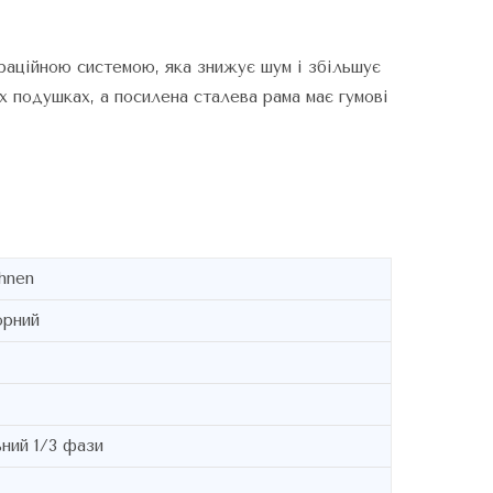
раційною системою, яка знижує шум і збільшує
х подушках, а посилена сталева рама має гумові
hnen
орний
ний 1/3 фази