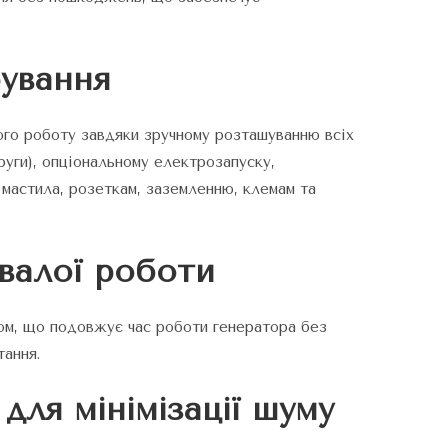
рування
ого роботу завдяки зручному розташуванню всіх
руги), опціональному електрозапуску,
 мастила, розеткам, заземленню, клемам та
валої роботи
ом, що подовжує час роботи генератора без
тання.
для мінімізації шуму