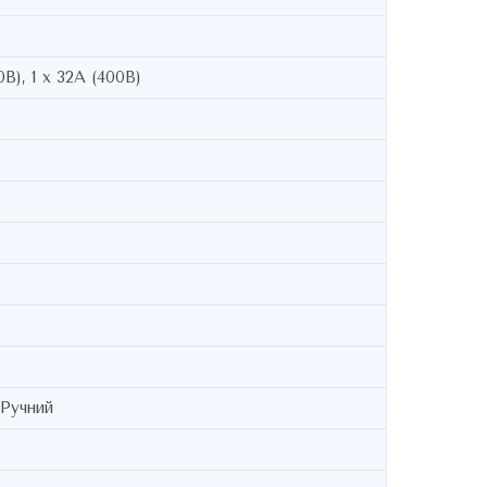
0В), 1 х 32А (400В)
 Ручний