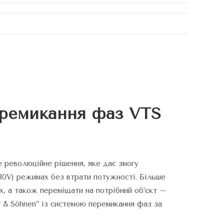
еремикання фаз VTS
е революційне рішення, яке дає змогу
230V) режимах без втрати потужності. Більше
їх, а також переміщати на потрібний об’єкт –
 & Söhnen” із системою перемикання фаз за