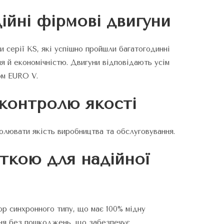
ійні фірмові двигуни
и серії KS, які успішно пройшли багатогодинні
я й економічністю. Двигуни відповідають усім
ом EURO V.
 контролю якості
олювати якість виробництва та обслуговування.
ткою для надійної
р синхронного типу, що має 100% мідну
ння без пошкоджень, що забезпечує