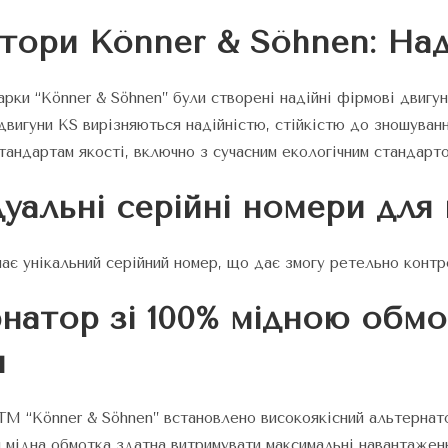
тори Könner & Söhnen: Над
рки “Könner & Söhnen” були створені надійні фірмові двигун
 двигуни KS вирізняються надійністю, стійкістю до зношуванн
тандартам якості, включно з сучасним екологічним стандарт
дуальні серійні номери для
ає унікальний серійний номер, що дає змогу ретельно контр
натор зі 100% мідною обмо
и
TM “Könner & Söhnen” встановлено високоякісний альтернато
и мідна обмотка здатна витримувати максимальні навантаже