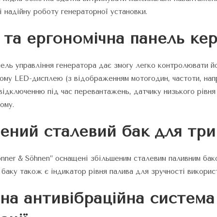
і надійну роботу генераторної установки.
 та ергономічна панель ке
нель управління генератора дає змогу легко контролювати й
ному LED-дисплею (з відображенням мотогодин, частоти, нап
відключенню під час перевантажень, датчику низького рівня
ому.
ений сталевий бак для три
nner & Söhnen” оснащені збільшеним сталевим паливним бак
 баку також є індикатор рівня палива для зручності викорис
на антивібраційна система 