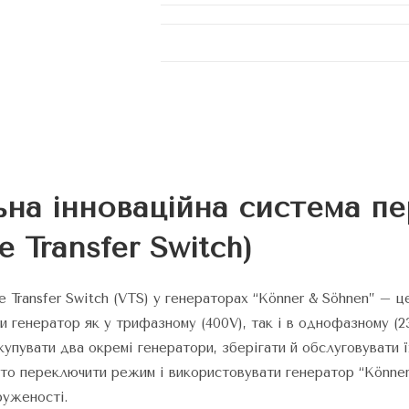
ьна інноваційна система п
e Transfer Switch)
e Transfer Switch (VTS) у генераторах “Könner & Söhnen” – ц
и генератор як у трифазному (400V), так і в однофазному (
купувати два окремі генератори, зберігати й обслуговувати 
то переключити режим і використовувати генератор “Könner
руженості.