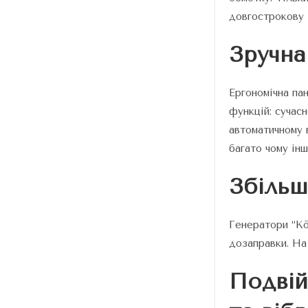
довгострокову 
Зручна
Ергономічна па
функцій: сучас
автоматичному 
багато чому інш
Збільш
Генератори “Kö
дозаправки. На
Подвій