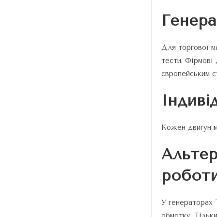
Генера
Для торгової ма
тести. Фірмові
європейським с
Індиві
Кожен двигун м
Альтер
робот
У генераторах 
обмотку. Тільк