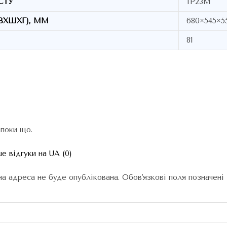
СТУ
IP23M
ВХШХГ), ММ
680×545×5
81
 поки що.
е відгуки на UA (0)
а адреса не буде опублікована.
Обов'язкові поля позначені