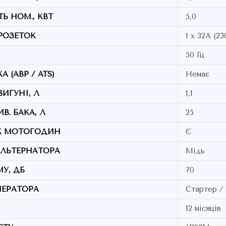
Ь НОМ., КВТ
5,0
 РОЗЕТОК
1 х 32А (23
50 Гц
 (АВР / ATS)
Немає
ИГУНІ, Л
1,1
В. БАКА, Л
25
К МОТОГОДИН
Є
ЛЬТЕРНАТОРА
Мідь
У, ДБ
70
НЕРАТОРА
Стартер /
12 місяців