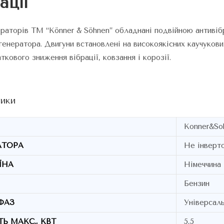
ації
ераторів ТМ “Könner & Söhnen” обладнані подвійною антивіб
генератора. Двигуни встановлені на високоякісних каучукови
кового зниження вібрації, ковзання і корозії.
ики
Konner&So
АТОРА
Не інверт
ЇНА
Німеччина
Бензин
ФАЗ
Універсаль
Ь МАКС., КВТ
5,5